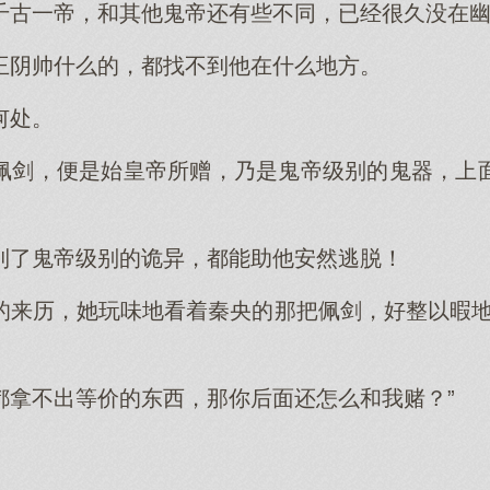
千古一帝，和其他鬼帝还有些不同，已经很久没在
王阴帅什么的，都找不到他在什么地方。
何处。
佩剑，便是始皇帝所赠，乃是鬼帝级别的鬼器，上
到了鬼帝级别的诡异，都能助他安然逃脱！
的来历，她玩味地看着秦央的那把佩剑，好整以暇地
都拿不出等价的东西，那你后面还怎么和我赌？”