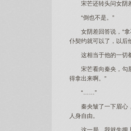
宋芒还转头问女阴
“倒也不是。”
女阴差回答说，“
仆契约就可以了，以后
这相当于他的一切
宋芒看向秦央，勾
得拿出来啊。”
“……”
秦央皱了一下眉心
人身自由。
这一局，我就先押