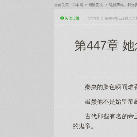
当前位置:
书本网
>
网游竞技
>
诡异降临，我坐
阅读
设置
（推荐配合 快捷键[F11] 进
第447章
秦央的脸色瞬间难
虽然他不是始皇帝
古代那些有名的帝
的鬼帝。