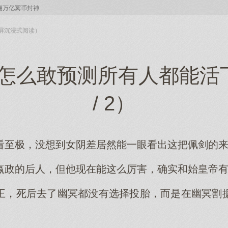
拥万亿冥币封神
入全屏沉浸式阅读）
 她怎么敢预测所有人都能活
/ 2）
看至极，没想到女阴差居然能一眼看出这把佩剑的
嬴政的后人，但他现在能这么厉害，确实和始皇帝
王，死后去了幽冥都没有选择投胎，而是在幽冥割